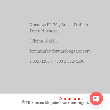
Noruega E9-76 y Suiza, Edificio
Torre Noruega,
Oficina 104PB,
foruminfo@forumabogados.com
2 332-4269 | +593 2 332-4290
Contáctanos
© 2019 Forum Abogados - Servicios Legales