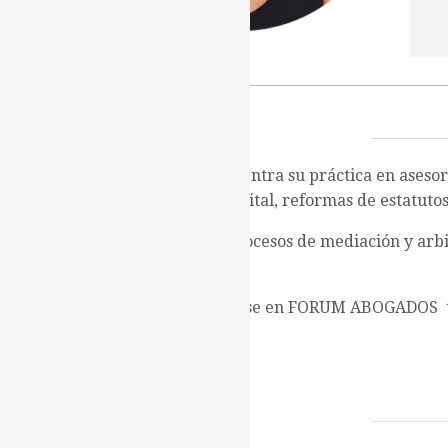
María Cristina centra su práctica en aseso
aumentos de capital, reformas de estatutos,
Patrocinio en procesos de mediación y arbi
divorcios.
Antes de asociarse en FORUM ABOGADOS t