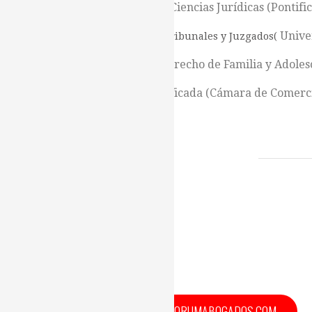
Licenciatura en Ciencias Jurídicas (Pontifi
Unive
(Abogada de los Tribunales y Juzgados(
Diplomado de Derecho de Familia y Adolesc
Mediadora certificada (Cámara de Comerci
Español e Inglés.
EMAIL: CRISTINA.FLORES@FORUMABOGADOS.COM