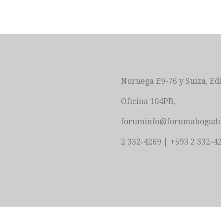
Noruega E9-76 y Suiza, Ed
Oficina 104PB,
foruminfo@forumabogado
2 332-4269 | +593 2 332-4