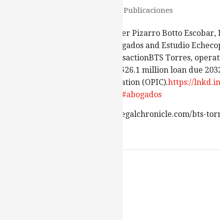
Publicaciones
junio 14, 2022
DLA Piper, DLA Piper Pizarro Botto Escobar, 
Hardin, Forum Abogados and Estudio Echeco
advised on the transactionBTS Torres, operat
Towers, secured a $26.1 million loan due 203
Investment Corporation (OPIC).
https://lnkd.i
qf63C
#investment
#abogados
https://globallegalchronicle.com/bts-tor
loan/