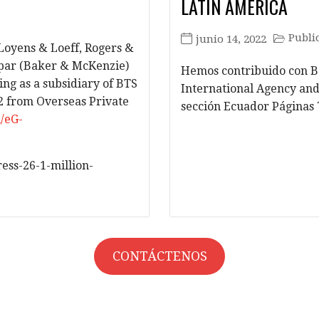
LATIN AMERICA
Publi
junio 14, 2022
Loyens & Loeff, Rogers &
par (Baker & McKenzie)
Hemos contribuido con Ba
ing as a subsidiary of BTS
International Agency and
2 from Overseas Private
sección Ecuador Páginas 
n/eG-
ress-26-1-million-
CONTÁCTENOS