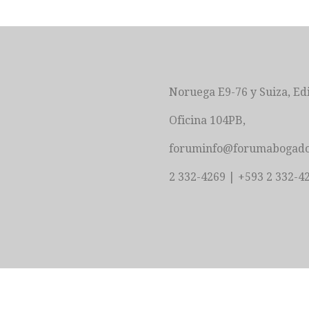
Noruega E9-76 y Suiza, Ed
Oficina 104PB,
foruminfo@forumabogado
2 332-4269 | +593 2 332-4