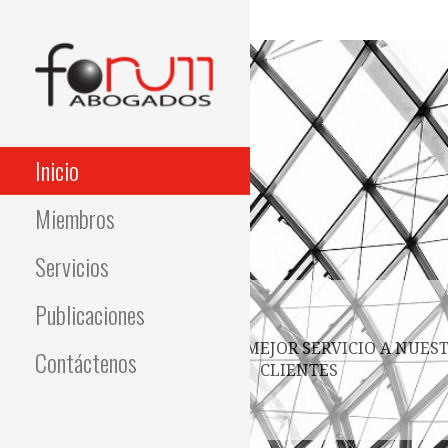
Saltar
al
contenido
Inicio
Miembros
Servicios
Publicaciones
BRINDAMOS EL MEJOR SERVICIO A NUES
Contáctenos
CLIENTES